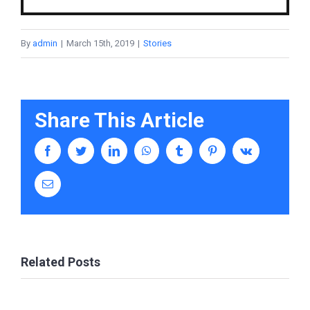
By
admin
|
March 15th, 2019
|
Stories
Share This Article
Facebook
Twitter
LinkedIn
Whatsapp
Tumblr
Pinterest
Vk
Email
Related Posts